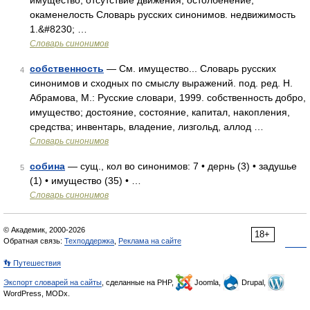
имущество, отсутствие движения, остолбенение,
окаменелость Словарь русских синонимов. недвижимость
1.&#8230; …
Словарь синонимов
собственность
— См. имущество... Словарь русских
4
синонимов и сходных по смыслу выражений. под. ред. Н.
Абрамова, М.: Русские словари, 1999. собственность добро,
имущество; достояние, состояние, капитал, накопления,
средства; инвентарь, владение, лизгольд, аллод …
Словарь синонимов
собина
— сущ., кол во синонимов: 7 • дернь (3) • задушье
5
(1) • имущество (35) • …
Словарь синонимов
© Академик, 2000-2026
18+
Обратная связь:
Техподдержка
,
Реклама на сайте
👣 Путешествия
Экспорт словарей на сайты
, сделанные на PHP,
Joomla,
Drupal,
WordPress, MODx.