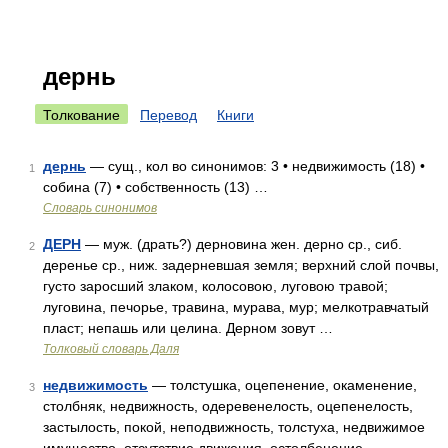
дернь
Толкование
Перевод
Книги
дернь
— сущ., кол во синонимов: 3 • недвижимость (18) •
1
собина (7) • собственность (13) …
Словарь синонимов
ДЕРН
— муж. (драть?) дерновина жен. дерно ср., сиб.
2
деренье ср., ниж. задерневшая земля; верхний слой почвы,
густо заросший злаком, колосовою, луговою травой;
луговина, печорье, травина, мурава, мур; мелкотравчатый
пласт; непашь или целина. Дерном зовут …
Толковый словарь Даля
недвижимость
— толстушка, оцепенение, окаменение,
3
столбняк, недвижность, одеревенелость, оцепенелость,
застылость, покой, неподвижность, толстуха, недвижимое